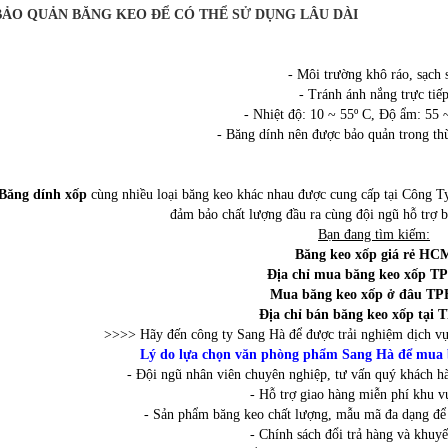
ẢO QUẢN BĂNG KEO ĐỂ CÓ THỂ SỬ DỤNG LÂU DÀI
- Môi trường khô ráo, sạch 
- Tránh ánh nắng trực tiếp
- Nhiệt độ: 10 ~ 55º C, Độ ẩm: 55
- Băng dính nên được bảo quản trong th
Băng dính xốp
cùng nhiều loại băng keo khác nhau được cung cấp tại Công Ty 
đảm bảo chất lượng đầu ra cùng đội ngũ hỗ trợ 
Bạn đang tìm kiếm:
Băng keo xốp giá rẻ HC
Địa chỉ mua băng keo xốp 
Mua băng keo xốp ở đâu 
Địa chỉ bán băng keo xốp tạ
>>>> Hãy đến công ty Sang Hà để được trải nghiệm dịch vụ
Lý do lựa chọn văn phòng phẩm Sang Hà để mua
- Đội ngũ nhân viên chuyên nghiệp, tư vấn quý khách h
- Hỗ trợ giao hàng miễn phí khu
- Sản phẩm băng keo chất lượng, mẫu mã đa dạng để 
- Chính sách đổi trả hàng và khuyế