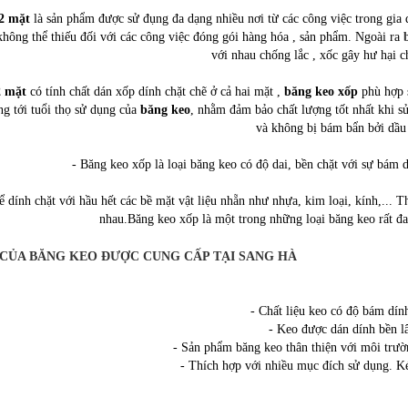
2 mặt
là sản phẩm được sử đụng đa dạng nhiều nơi từ các công việc trong gia
không thể thiếu đối với các công việc đóng gói hàng hóa , sản phẩm. Ngoài ra
với nhau chống lắc , xốc gây hư hại 
2 mặt
có tính chất dán xốp dính chặt chẽ ở cả hai mặt ,
băng keo xốp
phù hợp s
g tới tuổi thọ sử dụng của
băng keo
, nhằm đảm bảo chất lượng tốt nhất khi s
và không bị bám bẩn bởi dầ
- Băng keo xốp là loại băng keo có độ dai, bền chặt với sự bám 
ể dính chặt với hầu hết các bề mặt vật liệu nhẵn như nhựa, kim loại, kính,... T
nhau.Băng keo xốp là một trong những loại băng keo rất đ
CỦA BĂNG KEO ĐƯỢC CUNG CẤP TẠI SANG HÀ
- Chất liệu keo có độ bám dính
- Keo được dán dính bền 
- Sản phẩm băng keo thân thiện với môi trườ
- Thích hợp với nhiều mục đích sử dụng. K