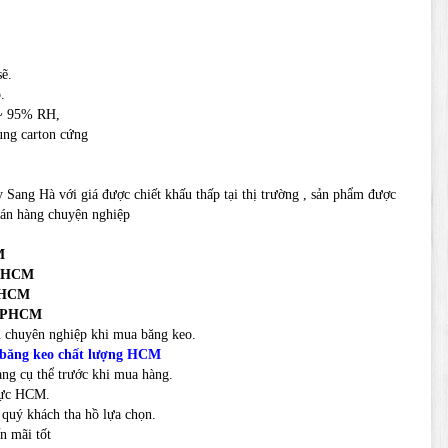
sẽ.
.
 ~ 95% RH,
ùng carton cứng
Sang Hà với giá được chiết khấu thấp tại thị trường , sản phẩm được
bán hàng chuyện nghiệp
M
TPHCM
TPHCM
i TPHCM
 chuyên nghiệp khi mua băng keo.
 băng keo chất lượng HCM
àng cụ thể trước khi mua hàng.
 vực HCM.
quý khách tha hồ lựa chọn.
n mãi tốt