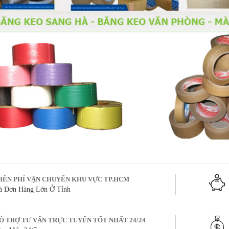
IỄN PHÍ VẬN CHUYỂN KHU VỰC TP.HCM
à Đơn Hàng Lớn Ở Tỉnh
Ỗ TRỢ TƯ VẤN TRỰC TUYẾN TỐT NHẤT 24/24