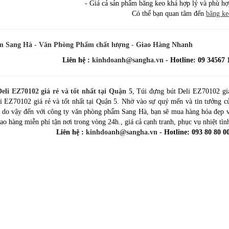
- Giá cả sản phẩm băng keo khá hợp lý và phù hợ
Có thể bạn quan tâm đến
băng ke
 Sang Hà - Văn Phòng Phẩm chất lượng - Giao Hàng Nhanh
Liên hệ :
kinhdoanh@sangha.vn
- Hotline: 09 34567 
eli EZ70102 giá rẻ và tốt nhất tại Quận 5
, Túi đựng bút Deli EZ70102 giá
i EZ70102 giá rẻ và tốt nhất tại Quận 5. Nhờ vào sự quý mến và tin tưởng c
 do vậy đến với công ty văn phòng phẩm Sang Hà, bạn sẽ mua hàng hóa đẹp và
o hàng miễn phí tận nơi trong vòng 24h., giá cả cạnh tranh, phục vụ nhiệt tìn
Liên hệ :
kinhdoanh@sangha.vn
- Hotline: 093 80 80 0