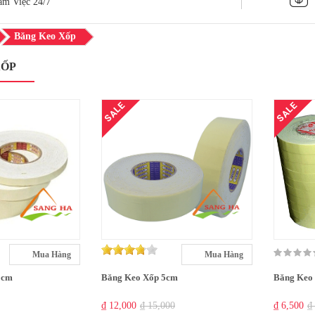
àm Việc 24/7
Băng Keo Xốp
XỐP
SALE
SALE
Mua Hàng
Mua Hàng
2cm
Băng Keo Xốp 5cm
Băng Keo
₫ 12,000
₫ 15,000
₫ 6,500
₫