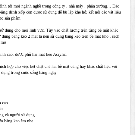
 đình tới mọi ngành nghề trong công ty , nhà máy , phân xưởng… Đặc
băng dính xốp
còn được sử dụng để bù lắp khe hở, kết nối các vật liệu
cho sản phẩm
ử dụng cho mọi lĩnh vực. Tùy vào chất lượng trên từng bề mặt khác
ử dụng băng keo 2 mặt ta nên sử dụng băng keo trên bề mặt khô , sạch
u mỡ
dính cao, được phủ hai mặt keo Acrylic.
hích hợp cho việc kết chặt chẽ hai bề mặt cùng hay khác chất liệu với
a dụng trong cuộc sống hàng ngày.
 cao.
lâu
ng và người sử dụng.
éo băng keo êm nhẹ