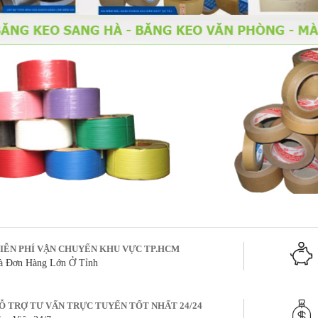
IỄN PHÍ VẬN CHUYỂN KHU VỰC TP.HCM
à Đơn Hàng Lớn Ở Tỉnh
Ỗ TRỢ TƯ VẤN TRỰC TUYẾN TỐT NHẤT 24/24