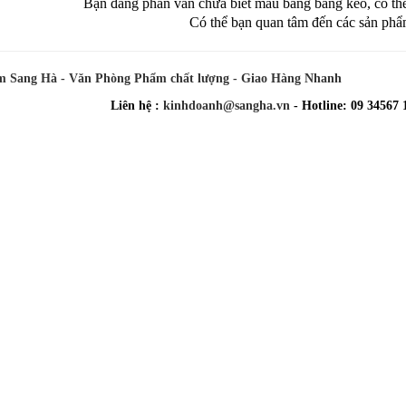
Bạn đang phân vân chưa biết mẫu băng băng keo, có th
Có thể bạn quan tâm đến các sản ph
 Sang Hà - Văn Phòng Phẩm chất lượng - Giao Hàng Nhanh
Liên hệ :
kinhdoanh@sangha.vn
- Hotline: 09 34567 