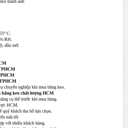
treo tranh ảnh
º C.
 RH.
dầu mỡ.
HCM
t TPHCM
u TPHCM
ại TPHCM
vụ chuyên nghiệp khi mua băng keo.
a băng keo chất lượng HCM
hàng cụ thể trước khi mua hàng.
u vực HCM.
ể quý khách tha hồ lựa chọn.
ến mãi tốt
ợp với nhiều khách hàng.