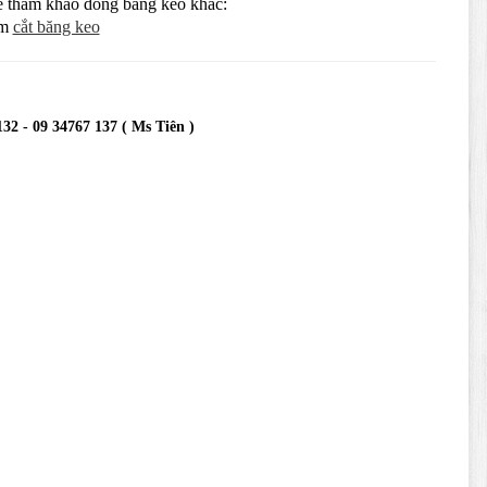
ể tham khảo dòng băng keo khác:
ẩm
cắt băng keo
132 - 09 34767 137 ( Ms Tiên )