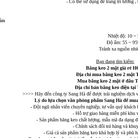
- Có thể sử dụng để trang trí tường , 
ản
Nhiệt độ: 10 ~ 55
Độ ẩm: 55 ~ 95%
Tránh xa nguồn nhiệt, 
Bạn đang tìm kiếm:
Băng keo 2 mặt giá rẻ 
Địa chỉ mua băng keo 2 mặ
Mua băng keo 2 mặt ở đâ
Địa chỉ bán băng keo điện t
>>>> Hãy đến công ty Sang Hà để được trải nghiệm dịch 
Lý do lựa chọn văn phòng phẩm Sang Hà để mu
- Đội ngũ nhân viên chuyên nghiệp, tư vấn quý khách 
- Hỗ trợ giao hàng miễn phí kh
- Sản phẩm băng keo chất lượng, mẫu mã đa dạng đ
- Chính sách đổi trả hàng và khuy
- Giá cả sản phẩm băng keo khá hợp lý và phù h