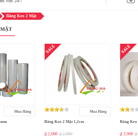
àm Việc 24/7
Băng Keo 2 Mặt
 MẶT
SALE
SALE
Mua Hàng
Mua Hàng
 5mm
Băng Keo 2 Mặt 1,2cm
Băng Keo 
₫ 2,000
₫ 2,800
₫ 3,000
₫