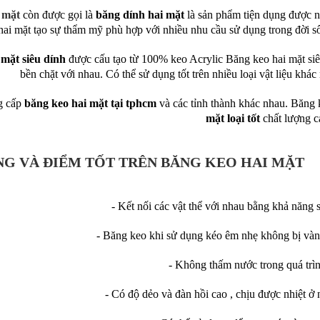
 mặt
còn được gọi là
băng dính hai mặt
là sản phẩm tiện dụng được n
hai mặt tạo sự thẩm mỹ phù hợp với nhiều nhu cầu sử dụng trong đời s
 mặt siêu dính
được cấu tạo từ 100% keo Acrylic Băng keo hai mặt siê
bền chặt với nhau. Có thể sử dụng tốt trên nhiều loại vật liệu khá
g cấp
băng keo hai mặt tại tphcm
và các tỉnh thành khác nhau. Băn
mặt loại tốt
chất lượng c
G VÀ ĐIỂM TỐT TRÊN BĂNG KEO HAI MẶT
- Kết nối các vật thể với nhau bằng khả năng 
- Băng keo khi sử dụng kéo êm nhẹ không bị vàng
- Không thấm nước trong quá trì
- Có độ dẻo và đàn hồi cao , chịu được nhiệt ở 