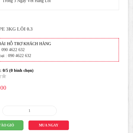
Trong 3 Ngày Với Hàng Lỗi
E 3KG LÕI 0.3
ĐÀI HỖ TRỢ KHÁCH HÀNG
: 090 4622 632
oại : 090 4622 632
 :
0
/5 (
0
bình chọn)
000
VÀO GIỎ
MUA NGAY