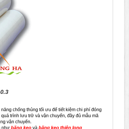
0.3
năng chống thủng tối ưu để tiết kiệm chi phí đóng
 quá trình lưu trữ và vận chuyển, đầy đủ mẫu mã
ụng vận chuyển.
ẩm như
băng keo
và
băng keo thiên long