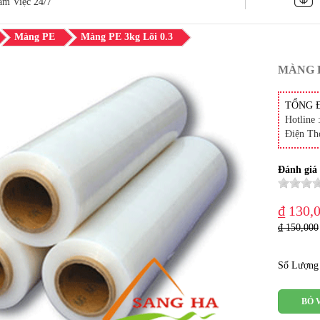
àm Việc 24/7
Màng PE
Màng PE 3kg Lõi 0.3
MÀNG P
TỔNG 
Hotline 
Điện Th
Đánh giá
₫ 130,
₫ 150,000
Số Lượng
BỎ 