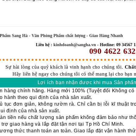
Phẩm Sang Hà - Văn Phòng Phẩm chất lượng - Giao Hàng Nhanh
Liên hệ :
kinhdoanh@sangha.vn
- Hotline: 09 34567 1
090 4622 632
Sự hài lòng của quý khách là vinh hạnh cho chúng tôi.
Chất 
Hãy liên hệ ngay cho chúng tôi có thể mang lại cho bạn 
Lợi ích bạn nhận được khi mua Sản phẩm
 hàng chính hãng. Hàng mới 100% (Tuyệt đối Không có h
 hành theo qui định của nhà sản xuất.
 tục đơn giản, không rườm rà. Chỉ cần bị lỗi kĩ thuật t
qui định của nhà sản xuất.
n tiền nếu chất lượng sản phẩm không đảm bảo như thôn
trợ giao hàng và lắp đặt tận nơi tại Tp Hồ Chí Minh.
ơng thức thanh toán an toàn. Giao lắp đặt vận hành thử