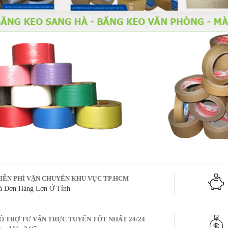
IỄN PHÍ VẬN CHUYỂN KHU VỰC TP.HCM
à Đơn Hàng Lớn Ở Tỉnh
Ỗ TRỢ TƯ VẤN TRỰC TUYẾN TỐT NHẤT 24/24