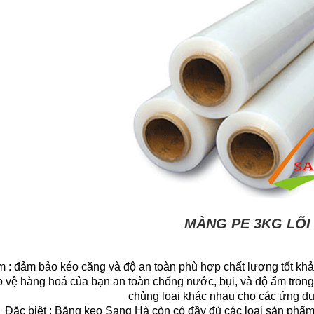
MÀNG PE 3KG LÕI 
 : đảm bảo kéo căng và độ an toàn phù hợp chất lượng tốt khả 
o vệ hàng hoá của bạn an toàn chống nước, bụi, và độ ẩm trong
chủng loại khác nhau cho các ứng d
Đặc biệt : Băng keo Sang Hà còn có đầy đủ các loại sản ph