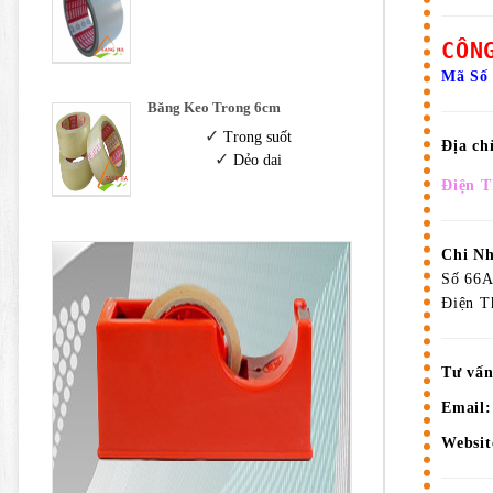
CÔN
Mã Số
Băng Keo Trong 6cm
✓
Trong suốt
Địa ch
✓
Dẻo dai
Điện T
Chi N
Số 66A
Điện T
Tư vấn
Email:
Websit