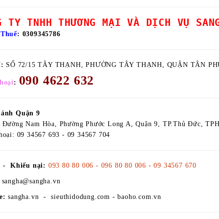
G TY TNHH THƯƠNG MẠI VÀ DỊCH VỤ SAN
 Thuế
: 0309345786
ỉ:
SỐ 72/15 TÂY THẠNH, PHƯỜNG TÂY THẠNH, QUẬN TÂN PH
090 4622 632
hoại
:
hánh Quận 9
 Đường Nam Hòa, Phường Phước Long A, Quận 9, TP.Thủ Đức, T
hoại: 09 34567 693 - 09 34567 704
 - Khiếu nại:
093 80 80 006 - 096 80 80 006 - 09 34567 670
sangha@sangha.vn
e:
sangha.vn - sieuthidodung.com - baoho.com.vn