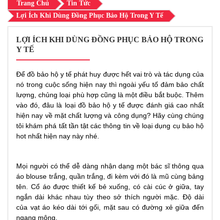
Trang Chủ
Tin Tức
Lợi Ích Khi Dùng Đồng Phục Bảo Hộ Trong Y Tế
LỢI ÍCH KHI DÙNG ĐỒNG PHỤC BẢO HỘ TRONG
Y TẾ
Để đồ bảo hộ y tế phát huy được hết vai trò và tác dụng của
nó trong cuộc sống hiện nay thì ngoài yếu tố đảm bảo chất
lượng, chủng loại phù hợp cũng là một điều bắt buộc. Thêm
vào đó, đâu là loại đồ bảo hộ y tế được đánh giá cao nhất
hiện nay về mặt chất lượng và công dụng? Hãy cùng chúng
tôi khám phá tất tần tật các thông tin về loại dụng cụ bảo hộ
hot nhất hiện nay này nhé.
Mọi người có thể dễ dàng nhận dạng một bác sĩ thông qua
áo blouse trắng, quần trắng, đi kèm với đó là mũ cùng bảng
tên. Cổ áo được thiết kế bẻ xuống, có cài cúc ở giữa, tay
ngắn dài khác nhau tùy theo sở thích người mặc. Độ dài
của vạt áo kéo dài tới gối, mặt sau có đường xẻ giữa đến
ngang mông.