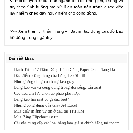
Vì mỗi chuyên khoa, ban ngành đều có trang phục riêng và
tùy theo tình huống mà xử lí an toàn nên tránh được việc
lây nhiễm chéo gây nguy hiểm cho cộng đồng.
>>> Xem thêm :
Khẩu Trang
– Bạt mí tác dụng của đồ bảo
hộ dùng trong ngành y
Bài viết khác
Hành Trình 17 Năm Đồng Hành Cùng Paper One | Sang Hà
Đặc điểm, công dụng của Băng keo Simili
Những ứng dụng của băng keo giấy
Băng keo vải và công dụng trong đời sống, sản xuất
Các tiêu chí lựa chọn áo phao phù hợp.
Băng keo hai mặt có gì đặc biệt?
Những công dụng của Giấy A4 Excel
Mua giấy in ảnh uy tín ở đâu tại TP.HCM
Mua Bảng Flipchart uy tín
Chuyên cung cấp các loại băng keo giá sỉ chính hãng tại tphcm