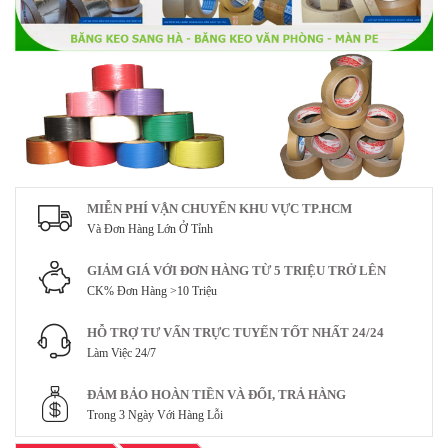
MIỄN PHÍ VẬN CHUYỂN KHU VỰC TP.HCM
Và Đơn Hàng Lớn Ở Tỉnh
GIẢM GIÁ VỚI ĐƠN HÀNG TỪ 5 TRIỆU TRỞ LÊN
CK% Đơn Hàng >10 Triệu
HỖ TRỢ TƯ VẤN TRỰC TUYẾN TỐT NHẤT 24/24
Làm Việc 24/7
ĐẢM BẢO HOÀN TIỀN VÀ ĐỔI, TRẢ HÀNG
Trong 3 Ngày Với Hàng Lỗi