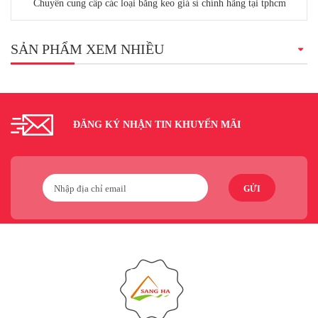
Chuyên cung cấp các loại băng keo giá sỉ chính hãng tại tphcm
SẢN PHẨM XEM NHIỀU
ĐĂNG KÝ NHẬN TIN KHUYẾN MÃI
GỬI