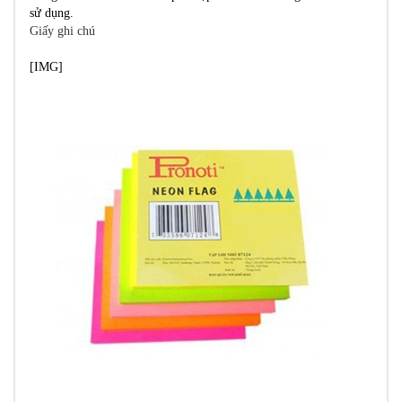
sử dụng.
Giấy ghi chú
[​IMG]