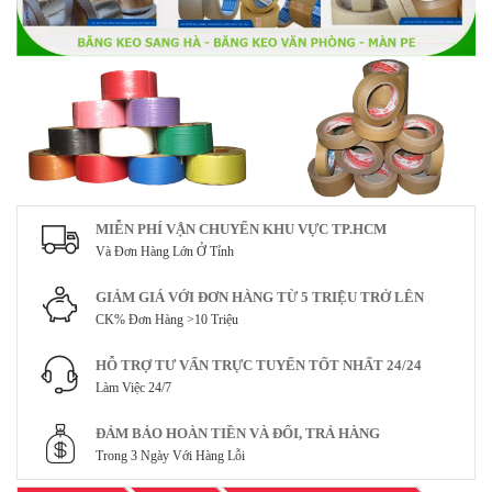
MIỄN PHÍ VẬN CHUYỂN KHU VỰC TP.HCM
Và Đơn Hàng Lớn Ở Tỉnh
GIẢM GIÁ VỚI ĐƠN HÀNG TỪ 5 TRIỆU TRỞ LÊN
CK% Đơn Hàng >10 Triệu
HỖ TRỢ TƯ VẤN TRỰC TUYẾN TỐT NHẤT 24/24
Làm Việc 24/7
ĐẢM BẢO HOÀN TIỀN VÀ ĐỔI, TRẢ HÀNG
Trong 3 Ngày Với Hàng Lỗi